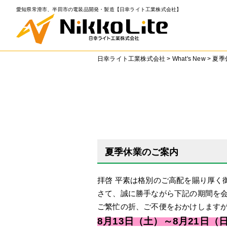
愛知県常滑市、半田市の電装品開発・製造【日幸ライト工業株式会社】
日幸ライト工業株式会社
>
What's New
>
夏季
夏季休業のご案内
拝啓 平素は格別のご高配を賜り厚く
さて、誠に勝手ながら下記の期間を
ご繁忙の折、ご不便をおかけします
8月13日（土）～8月21日（